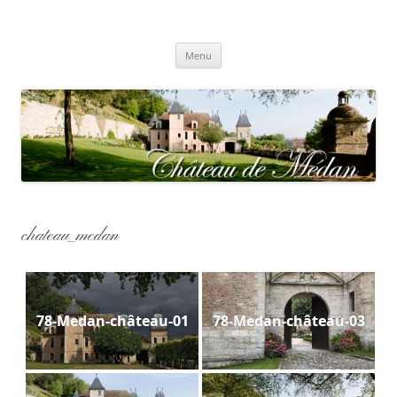
Aller
au
contenu
Château de Médan
Menu
chateau_medan
78-Medan-château-01
78-Medan-château-03