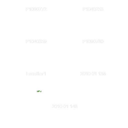
P1090772
P1040253
P1040359
P1090780
Escalier1
2010 01 138
2010 01 148