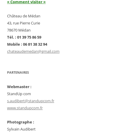
« Comment visiter »
Château de Médan
43, rue Pierre Curie
78670 Médan
Tél. : 01 39 75 86 59
Mobile : 06 81 38 32 94
chateaudemedan@gmail.com
PARTENAIRES
Webmaster :
StandUp com
s.audibert@standupcom.fr
www.standupcom.fr
Photographe :
Sylvain Audibert