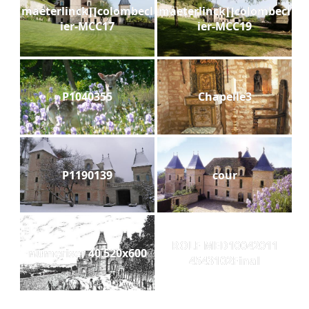
maeterlinck∏colombecl
maeterlinck∏colombecl
ier-MCC17
ier-MCC19
P1040355
Chapelle3
P1190139
cour
ROLF MED10042011
numeriser 40 520x600
4543102Final