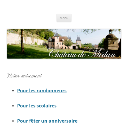
Aller
au
contenu
Château de Médan
Menu
Visiter autrement
Pour les randonneurs
Pour les scolaires
Pour fêter un anniversaire