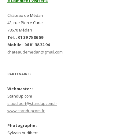
« Comment visiter »
Château de Médan
43, rue Pierre Curie
78670 Médan
Tél. : 01 39 75 86 59
Mobile : 06 81 38 32 94
chateaudemedan@gmail.com
PARTENAIRES
Webmaster :
StandUp com
s.audibert@standupcom.fr
www.standupcom.fr
Photographe :
Sylvain Audibert