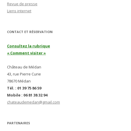
Revue de presse
Liens internet
CONTACT ET RÉSERVATION
Consultez la rubrique
« Comment visiter »
Château de Médan
43, rue Pierre Curie
78670 Médan
Tél. : 01 39 75 86 59
Mobile : 06 81 38 32 94
chateaudemedan@gmail.com
PARTENAIRES