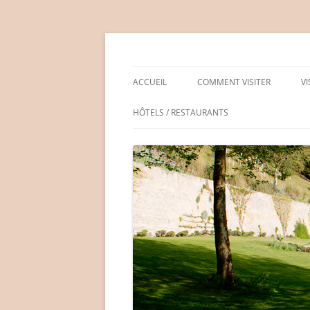
Aller
au
contenu
Château de Médan
ACCUEIL
COMMENT VISITER
V
HÔTELS / RESTAURANTS