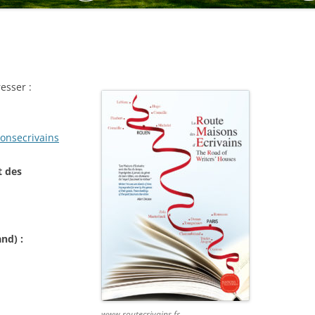
esser :
onsecrivains
t des
nd) :
www.routecrivains.fr