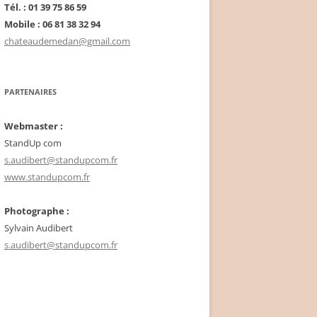
Tél. : 01 39 75 86 59
Mobile : 06 81 38 32 94
chateaudemedan@gmail.com
PARTENAIRES
Webmaster :
StandUp com
s.audibert@standupcom.fr
www.standupcom.fr
Photographe :
Sylvain Audibert
s.audibert@standupcom.fr