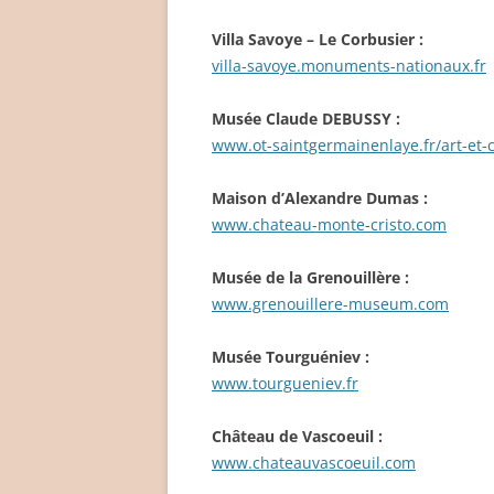
Villa Savoye – Le Corbusier :
villa-savoye.monuments-nationaux.fr
Musée Claude DEBUSSY :
www.ot-saintgermainenlaye.fr/art-et
Maison d’Alexandre Dumas :
www.chateau-monte-cristo.com
Musée de la Grenouillère :
www.grenouillere-museum.com
Musée Tourguéniev :
www.tourgueniev.fr
Château de Vascoeuil :
www.chateauvascoeuil.com