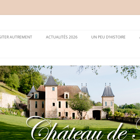
ISITER AUTREMENT
ACTUALITÉS 2026
UN PEU D’HISTOIRE
POUR LES RANDONNEURS
RONSARD À MÉDAN
POUR LES SCOLAIRES
MAETERLINCK À MÉDAN
POUR FÊTER UN ANNIVERSAIRE
CEZANNE À MÉDAN
RALLYES DE JEUNES 12-14 ANS
LE JOURNAL COMBAT
LES HÔTES DU CHÂTEAU