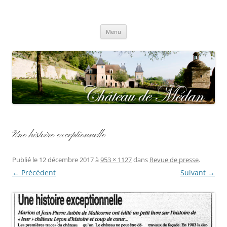
Aller
au
contenu
Château de Médan
Menu
Une histoire exceptionnelle
Publié le
12 décembre 2017
à
953 × 1127
dans
Revue de presse
.
← Précédent
Suivant →