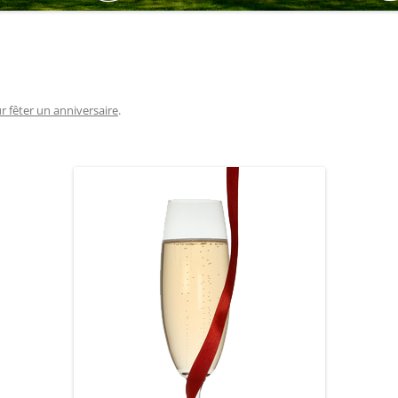
r fêter un anniversaire
.