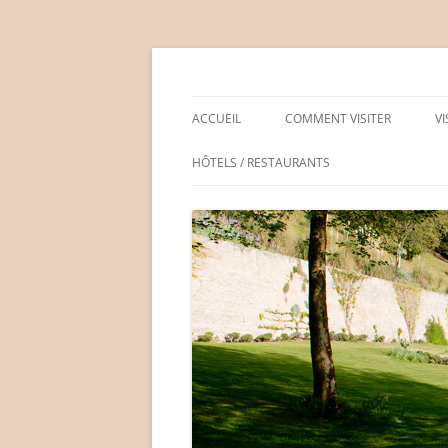
Aller
au
contenu
Château de Médan
ACCUEIL
COMMENT VISITER
V
HÔTELS / RESTAURANTS