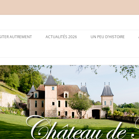
ISITER AUTREMENT
ACTUALITÉS 2026
UN PEU D’HISTOIRE
POUR LES RANDONNEURS
RONSARD À MÉDAN
POUR LES SCOLAIRES
MAETERLINCK À MÉDAN
POUR FÊTER UN ANNIVERSAIRE
CEZANNE À MÉDAN
RALLYES DE JEUNES 12-14 ANS
LE JOURNAL COMBAT
LES HÔTES DU CHÂTEAU