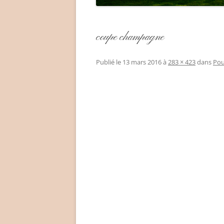
coupe champagne
Publié le
13 mars 2016
à
283 × 423
dans
Pou